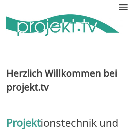
Zum
menu
Inhalt
springen
projekt.tv
Medienproduktion, Projektionstechnik, Medienprojekte
Herzlich Willkommen bei
projekt.tv
Projekt
ionstechnik
und