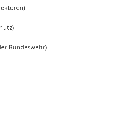
jektoren)
hutz)
der Bundeswehr)